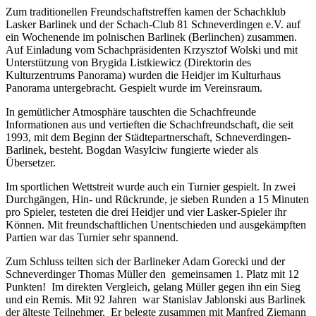
Zum traditionellen Freundschaftstreffen kamen der Schachklub
Lasker Barlinek und der Schach-Club 81 Schneverdingen e.V. auf
ein Wochenende im polnischen Barlinek (Berlinchen) zusammen.
Auf Einladung vom Schachpräsidenten Krzysztof Wolski und mit
Unterstützung von Brygida Listkiewicz (Direktorin des
Kulturzentrums Panorama) wurden die Heidjer im Kulturhaus
Panorama untergebracht. Gespielt wurde im Vereinsraum.
In gemütlicher Atmosphäre tauschten die Schachfreunde
Informationen aus und vertieften die Schachfreundschaft, die seit
1993, mit dem Beginn der Städtepartnerschaft, Schneverdingen-
Barlinek, besteht. Bogdan Wasylciw fungierte wieder als
Übersetzer.
Im sportlichen Wettstreit wurde auch ein Turnier gespielt. In zwei
Durchgängen, Hin- und Rückrunde, je sieben Runden a 15 Minuten
pro Spieler, testeten die drei Heidjer und vier Lasker-Spieler ihr
Können. Mit freundschaftlichen Unentschieden und ausgekämpften
Partien war das Turnier sehr spannend.
Zum Schluss teilten sich der Barlineker Adam Gorecki und der
Schneverdinger Thomas Müller den gemeinsamen 1. Platz mit 12
Punkten! Im direkten Vergleich, gelang Müller gegen ihn ein Sieg
und ein Remis. Mit 92 Jahren war Stanislav Jablonski aus Barlinek
der älteste Teilnehmer. Er belegte zusammen mit Manfred Ziemann