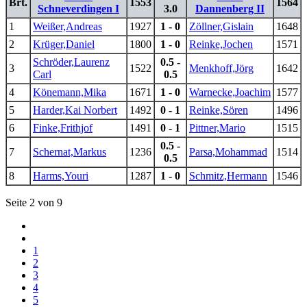
Brt.
1553
1564
Schneverdingen I
3.0
Dannenberg II
1
Weißer,Andreas
1927
1 - 0
Zöllner,Gislain
1648
2
Krüger,Daniel
1800
1 - 0
Reinke,Jochen
1571
Schröder,Laurenz
0.5 -
3
1522
Menkhoff,Jörg
1642
Carl
0.5
4
Könemann,Mika
1671
1 - 0
Warnecke,Joachim
1577
5
Harder,Kai Norbert
1492
0 - 1
Reinke,Sören
1496
6
Finke,Frithjof
1491
0 - 1
Pittner,Mario
1515
0.5 -
7
Schernat,Markus
1236
Parsa,Mohammad
1514
0.5
8
Harms,Youri
1287
1 - 0
Schmitz,Hermann
1546
Seite 2 von 9
1
2
3
4
5