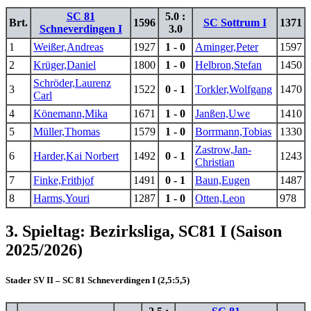
SC 81
5.0 :
Brt.
1596
SC Sottrum I
1371
Schneverdingen I
3.0
1
Weißer,Andreas
1927
1 - 0
Aminger,Peter
1597
2
Krüger,Daniel
1800
1 - 0
Helbron,Stefan
1450
Schröder,Laurenz
3
1522
0 - 1
Torkler,Wolfgang
1470
Carl
4
Könemann,Mika
1671
1 - 0
Janßen,Uwe
1410
5
Müller,Thomas
1579
1 - 0
Borrmann,Tobias
1330
Zastrow,Jan-
6
Harder,Kai Norbert
1492
0 - 1
1243
Christian
7
Finke,Frithjof
1491
0 - 1
Baun,Eugen
1487
8
Harms,Youri
1287
1 - 0
Otten,Leon
978
3. Spieltag: Bezirksliga, SC81 I (Saison
2025/2026)
Stader SV II – SC 81 Schneverdingen I (2,5:5,5)