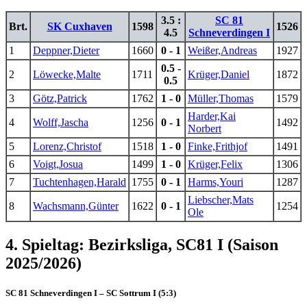
3.5 :
SC 81
Brt.
SK Cuxhaven
1598
1526
4.5
Schneverdingen I
1
Deppner,Dieter
1660
0 - 1
Weißer,Andreas
1927
0.5 -
2
Löwecke,Malte
1711
Krüger,Daniel
1872
0.5
3
Götz,Patrick
1762
1 - 0
Müller,Thomas
1579
Harder,Kai
4
Wolff,Jascha
1256
0 - 1
1492
Norbert
5
Lorenz,Christof
1518
1 - 0
Finke,Frithjof
1491
6
Voigt,Josua
1499
1 - 0
Krüger,Felix
1306
7
Tuchtenhagen,Harald
1755
0 - 1
Harms,Youri
1287
Liebscher,Mats
8
Wachsmann,Günter
1622
0 - 1
1254
Ole
4. Spieltag: Bezirksliga, SC81 I (Saison
2025/2026)
SC 81 Schneverdingen I – SC Sottrum I (5:3)