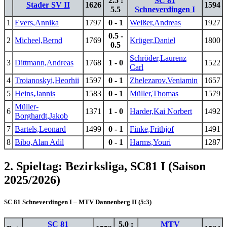
2.5 :
SC 81
Stader SV II
1626
1594
5.5
Schneverdingen I
1
Evers,Annika
1797
0 - 1
Weißer,Andreas
1927
0.5 -
2
Micheel,Bernd
1769
Krüger,Daniel
1800
0.5
Schröder,Laurenz
3
Dittmann,Andreas
1768
1 - 0
1522
Carl
4
Troianoskyi,Heorhii
1597
0 - 1
Zhelezarov,Veniamin
1657
5
Heins,Jannis
1583
0 - 1
Müller,Thomas
1579
Müller-
6
1371
1 - 0
Harder,Kai Norbert
1492
Borghardt,Jakob
7
Bartels,Leonard
1499
0 - 1
Finke,Frithjof
1491
8
Bibo,Alan Adil
0 - 1
Harms,Youri
1287
2. Spieltag: Bezirksliga, SC81 I (Saison
2025/2026)
SC 81 Schneverdingen I – MTV Dannenberg II (5:3)
SC 81
5.0 :
MTV