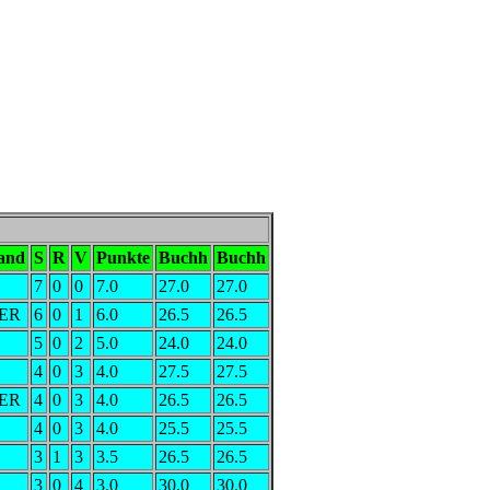
and
S
R
V
Punkte
Buchh
Buchh
7
0
0
7.0
27.0
27.0
ER
6
0
1
6.0
26.5
26.5
5
0
2
5.0
24.0
24.0
4
0
3
4.0
27.5
27.5
ER
4
0
3
4.0
26.5
26.5
4
0
3
4.0
25.5
25.5
3
1
3
3.5
26.5
26.5
3
0
4
3.0
30.0
30.0