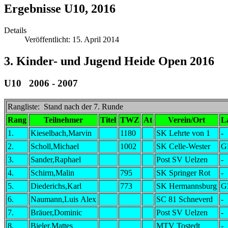
Ergebnisse U10, 2016
Details
Veröffentlicht: 15. April 2014
3. Kinder- und Jugend Heide Open 2016
U10 2006 - 2007
Rangliste: Stand nach der 7. Runde
Rang
Teilnehmer
Titel
TWZ
At
Verein/Ort
L
1.
Kieselbach,Marvin
1180
SK Lehrte von 1
-
2.
Scholl,Michael
1002
SK Celle-Wester
G
3.
Sander,Raphael
Post SV Uelzen
-
4.
Schirm,Malin
795
SK Springer Rot
-
5.
Diederichs,Karl
773
SK Hermannsburg
G
6.
Naumann,Luis Alex
SC 81 Schneverd
-
7.
Bräuer,Dominic
Post SV Uelzen
-
8.
Bieler,Mattes
MTV Tostedt
-