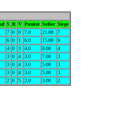
nd
S
R
V
Punkte
SoBer
Siege
7
0
0
7.0
21.00
7
6
0
1
6.0
15.00
6
4
0
3
4.0
8.00
4
3
0
4
3.0
7.00
3
3
0
4
3.0
5.00
3
3
0
4
3.0
5.00
3
2
0
5
2.0
3.00
2