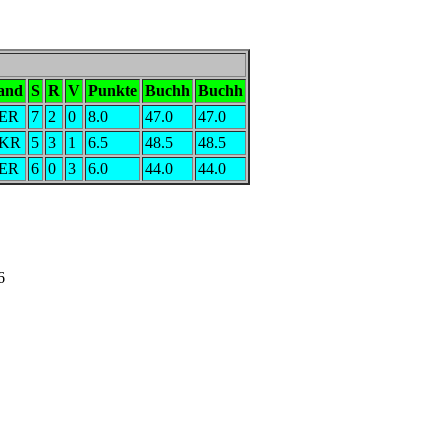
and
S
R
V
Punkte
Buchh
Buchh
ER
7
2
0
8.0
47.0
47.0
KR
5
3
1
6.5
48.5
48.5
ER
6
0
3
6.0
44.0
44.0
6