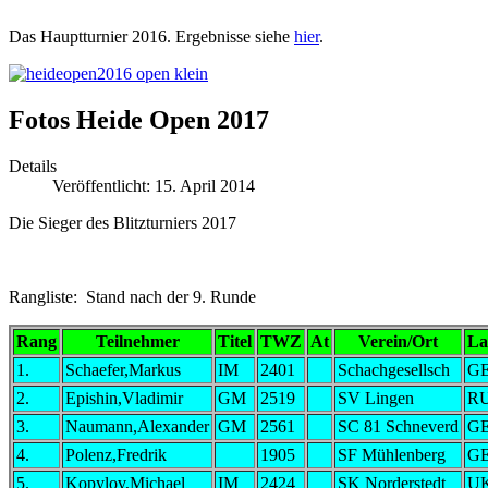
Das Hauptturnier 2016. Ergebnisse siehe
hier
.
Fotos Heide Open 2017
Details
Veröffentlicht: 15. April 2014
Die Sieger des Blitzturniers 2017
Rangliste: Stand nach der 9. Runde
Rang
Teilnehmer
Titel
TWZ
At
Verein/Ort
La
1.
Schaefer,Markus
IM
2401
Schachgesellsch
G
2.
Epishin,Vladimir
GM
2519
SV Lingen
R
3.
Naumann,Alexander
GM
2561
SC 81 Schneverd
G
4.
Polenz,Fredrik
1905
SF Mühlenberg
G
5.
Kopylov,Michael
IM
2424
SK Norderstedt
U