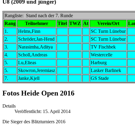
U8 (2009 und jünger)
Rangliste: Stand nach der 7. Runde
Rang
Teilnehmer
Titel
TWZ
At
Verein/Ort
La
1.
Helms,Finn
SC Turm Lünebur
2.
Schröder,Jan-Hend
SC Turm Lünebur
3.
Narasimha,Aditya
TV Fischbek
4.
Scholl,Andreas
Westercelle
5.
Lu,Elieas
Harburg
5.
Skowron,Jeremiasz
Lasker Barlinek
7.
Janke,Kjell
GS Stade
Fotos Heide Open 2016
Details
Veröffentlicht: 15. April 2014
Die Sieger des Blitzturniers 2016