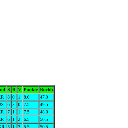
nd
S
R
V
Punkte
Buchh
ER
8
0
1
8.0
47.0
US
6
3
0
7.5
49.5
ER
7
1
1
7.5
48.0
ER
6
1
2
6.5
50.5
KR
5
1
3
5.5
50.5