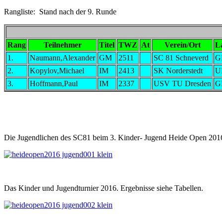
Rangliste: Stand nach der 9. Runde
Rang
Teilnehmer
Titel
TWZ
At
Verein/Ort
L
1.
Naumann,Alexander
GM
2511
SC 81 Schneverd
G
2.
Kopylov,Michael
IM
2413
SK Norderstedt
U
3.
Hoffmann,Paul
IM
2337
USV TU Dresden
G
Die Jugendlichen des SC81 beim 3. Kinder- Jugend Heide Open 201
Das Kinder und Jugendturnier 2016. Ergebnisse siehe Tabellen.