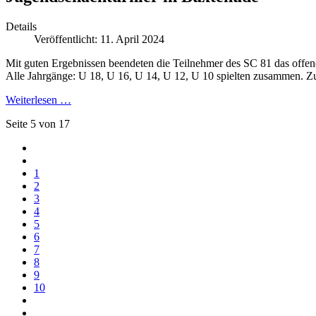
Details
Veröffentlicht: 11. April 2024
Mit guten Ergebnissen beendeten die Teilnehmer des SC 81 das offen
Alle Jahrgänge: U 18, U 16, U 14, U 12, U 10 spielten zusammen. Z
Weiterlesen …
Seite 5 von 17
1
2
3
4
5
6
7
8
9
10